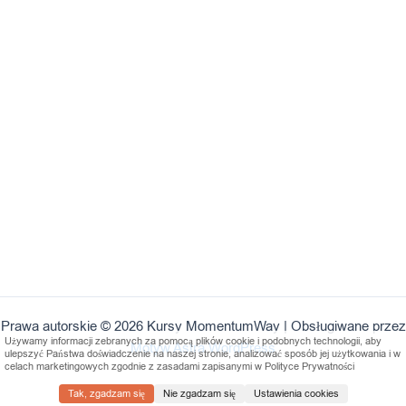
Prawa autorskie © 2026 Kursy MomentumWay | Obsługiwane przez
Używamy informacji zebranych za pomocą plików cookie i podobnych technologii, aby
Motyw Astra WordPress
ulepszyć Państwa doświadczenie na naszej stronie, analizować sposób jej użytkowania i w
celach marketingowych zgodnie z zasadami zapisanymi w Polityce Prywatności
Tak, zgadzam się
Nie zgadzam się
Ustawienia cookies