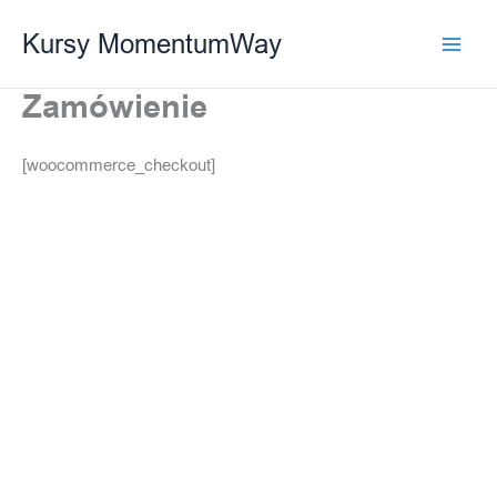
Przejdź
Kursy MomentumWay
do
treści
Zamówienie
[woocommerce_checkout]